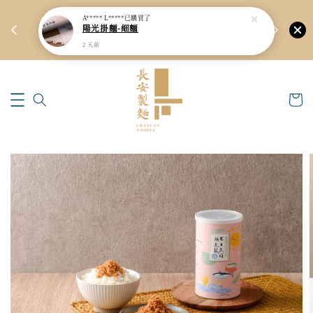
A***** L*****
已購買了
新品上架預
陽光掛麵-細麵
🏆
新會員9折優惠！會員單筆滿$2999享95折！
2 天前
立即註冊