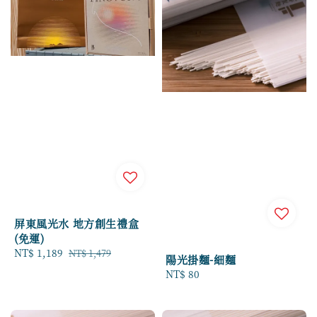
屏東風光水 地方創生禮盒
(免運)
Sale
NT$ 1,189
Regular
NT$ 1,479
陽光掛麵-細麵
price
price
Regular
NT$ 80
price