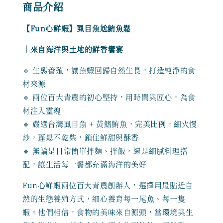
商品介紹
【Fun心鮮蝦】虱目魚尬鮪魚鬆
｜來自海洋與土地的鮮香饗宴
🔹 生態養殖，讓魚蝦回歸自然生長，打造純淨的食
材來源
🔹 兩位百大青農的初心堅持，用時間與匠心，為食
材注入靈魂
🔹 嚴選台灣虱目魚 + 黃鰭鮪魚，完美比例，細火慢
炒，蓬鬆不乾柴，鎖住鮮甜與酥香
🔹 無論是日常簡單拌麵、拌飯，還是細膩料理搭
配，讓生活每一餐都充滿海洋的美好
Fun心鮮蝦兩位百大青農創辦人，選擇用最貼近自
然的生態養殖方式，細心養育每一尾魚、每一隻
蝦。他們相信，食物的美味來自源頭，當環境與生