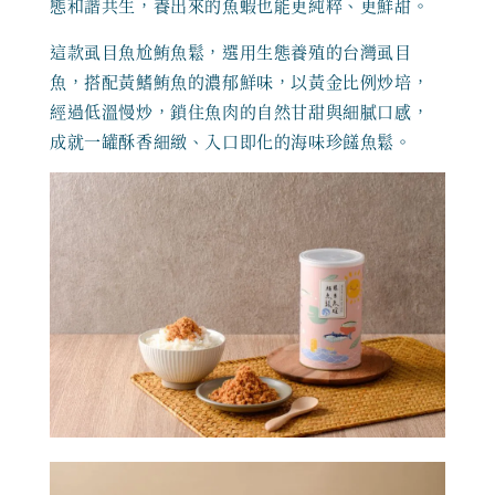
態和諧共生，養出來的魚蝦也能更純粹、更鮮甜。
這款虱目魚尬鮪魚鬆，選用生態養殖的台灣虱目
魚，搭配黃鰭鮪魚的濃郁鮮味，以黃金比例炒培，
經過低溫慢炒，鎖住魚肉的自然甘甜與細膩口感，
成就一罐酥香細緻、入口即化的海味珍饈魚鬆。