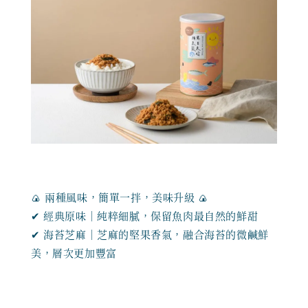
🍙 兩種風味，簡單一拌，美味升級 🍙
✔ 經典原味｜純粹細膩，保留魚肉最自然的鮮甜
✔ 海苔芝麻｜芝麻的堅果香氣，融合海苔的微鹹鮮
美，層次更加豐富