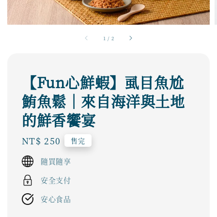
1
/
2
【Fun心鮮蝦】虱目魚尬
鮪魚鬆｜來自海洋與土地
的鮮香饗宴
Regular
NT$ 250
售完
price
隨買隨享
安全支付
安心食品