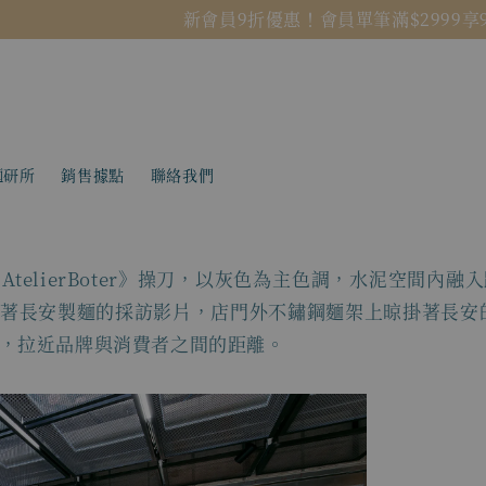
新會員9折優惠！會員單筆滿$2999享95折！
立即註冊
麵研所
銷售據點
聯絡我們
AtelierBoter》操刀，以灰色為主色調，水泥空間內
著長安製麵的採訪影片，店門外不鏽鋼麵架上晾掛著長安
，拉近品牌與消費者之間的距離。