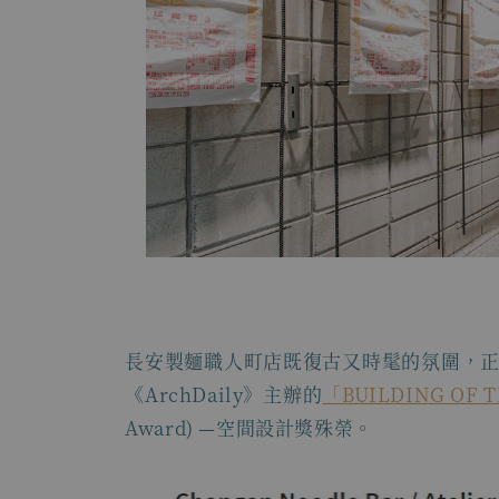
長安製麵職人町店既復古又時髦的氛圍，正
《ArchDaily》主辦的
「BUILDING OF T
Award) —空間設計獎殊榮。