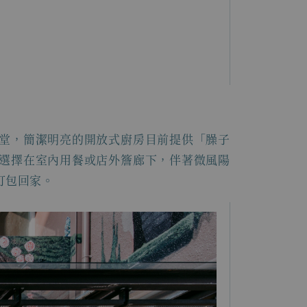
堂，簡潔明亮的開放式廚房目前提供「臊子
選擇在室內用餐或店外簷廊下，伴著微風陽
打包回家。