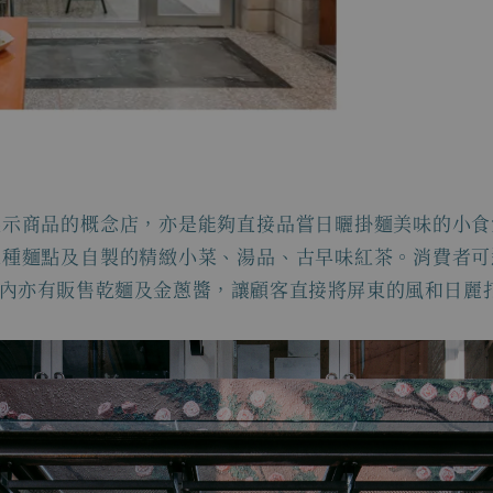
展示商品的概念店，亦是能夠直接品嘗日曬掛麵美味的小食
種麵點及自製的精緻小菜、湯品、古早味紅茶。消費者可
內亦有販售乾麵及金蔥醬，讓顧客直接將屏東的風和日麗