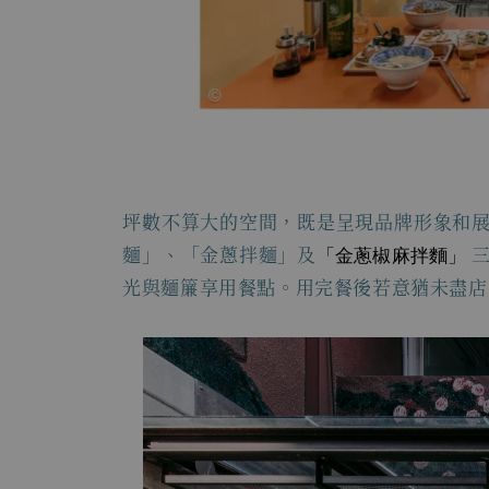
坪數不算大的空間，既是呈現品牌形象和
麵」、「金蔥拌麵」及
「金蔥椒麻拌麵」
三
光與麵簾享用餐點。用完餐後若意猶未盡店