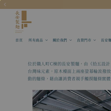
首頁
所有商品
關於我們
直營門市
長安
位於職人町C棟的長安製麵，由《拾五設計 
台灣味元素，原木檯面上兩座螢幕輪流撥放
動的麵條，藉由讓消費者親手觸摸麵條實體