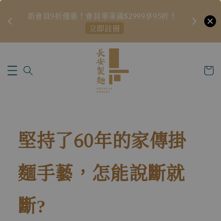
新品上架預
🏆
新會員9折優惠！會員單筆滿$2999享95折！
立即註冊
堅持了60年的家傳掛
麵手藝，怎能說斷就
斷
?