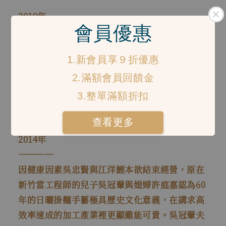
2019年
會員優惠
――――
長安製麵於屏東縣職人町青創園區開設第一家餐
1.新會員享９折優惠
服門市，與屏東在地設計團隊「拾五設計」規劃
餐服空間，希望能藉此永續屏東日曬掛麵傳統與
2.滿額會員回饋金
振興中華麵點飲食文化。
3.整單滿額折扣
查看更多
2014年
――――
因健康因素吳忠賢與江洋鯉本欲結束經營，原在
新竹當工程師的兒子吳冠翬與媳婦許庭嘉認為60
年的日曬掛麵手藝極具歷史文化意義，在講求高
效率速成的加工產業裡更顯難能可貴。吳冠翬夫