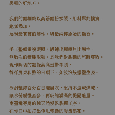
製麵的好地方。
我們的麵糰純以高筋麵粉揉製，用料單純樸實，
絶無添加，
展現最真實的筋性，與最純粹原始的麵香。
手工整麵重複碾壓，鍛鍊出麵糰無比韌性，
無數次的彎腰取麵，是我們對製麵的堅時尊敬。
現作瞬切的麵條高高垂掛竿頭，
徜徉屏東和煦的日頭下，如波浪般擺盪生姿。
涓涓麵絲百分百日曬風吹，堅持不速成烘乾，
讓水份緩慢蒸發，再吸飽滿滿的艷陽能量。
南臺灣專屬的純天然慢乾製麵工序，
在你口中拍打出彈甩帶勁的暖流浪花。