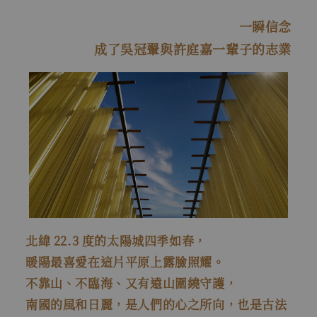
一瞬信念
成了吳冠翬與許庭嘉一輩子的志業
北緯 22.3 度的太陽城四季如春，
暖陽最喜愛在這片平原上露臉照耀。
不靠山、不臨海、又有遠山圍繞守護，
南國的風和日麗，是人們的心之所向，也是古法