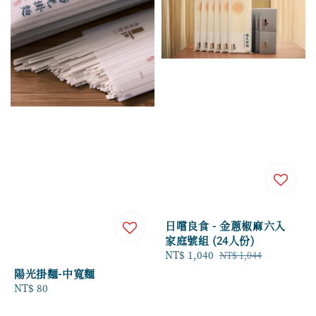
日嚐良食 - 金蔥椒麻六入
家庭號組 (24人份)
Sale
NT$ 1,040
Regular
NT$ 1,044
price
price
陽光掛麵-中寬麵
Regular
NT$ 80
price