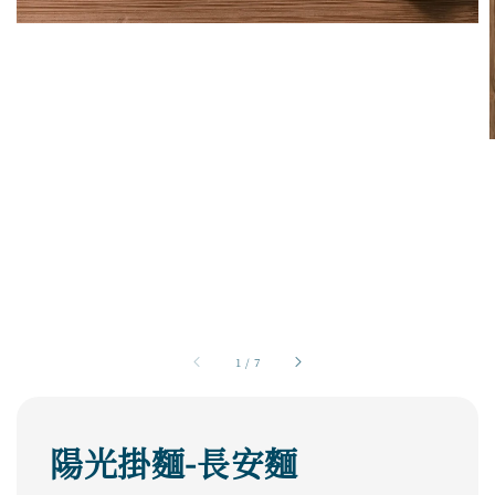
1
/
7
陽光掛麵-長安麵