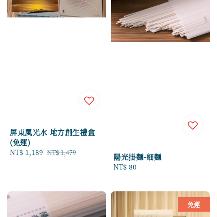
屏東風光水 地方創生禮盒
(免運)
Sale
NT$ 1,189
Regular
NT$ 1,479
陽光掛麵-細麵
price
price
Regular
NT$ 80
price
免運