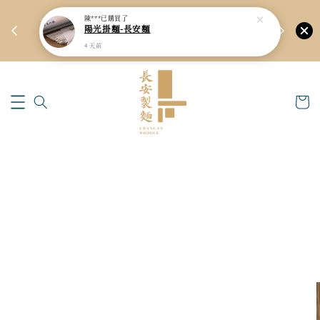
新品上架預
陳***
已購買了
🏆
新會員9折優惠！會員單筆滿$2999享95折！
陽光掛麵-長安麵
立即註冊
4 天前