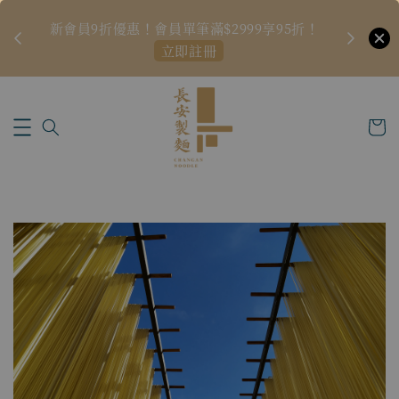
新品上架預
🏆
新會員9折優惠！會員單筆滿$2999享95折！
立即註冊