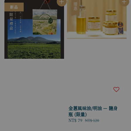
優惠
新品
金蔥風味油/明油 — 隨身
瓶 (限量)
Sale
NT$ 79
Regular
NT$ 120
price
price