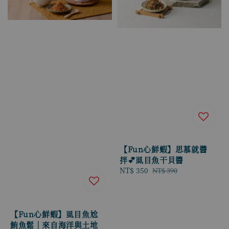
【Fun心鮮蝦】思慕就醬
拌💕虱目魚干貝醬
Sale
NT$ 350
Regular
NT$ 390
price
price
【Fun心鮮蝦】虱目魚尬
鮪魚鬆｜來自海洋與土地