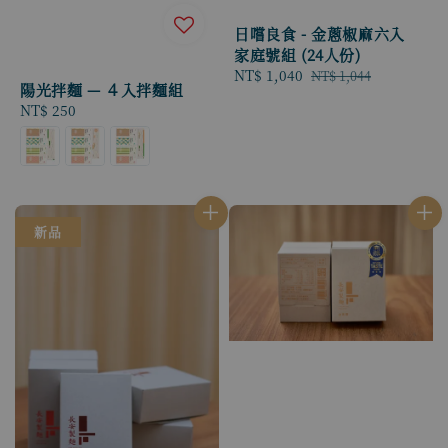
日嚐良食 - 金蔥椒麻六入
家庭號組 (24人份)
Sale
NT$ 1,040
Regular
NT$ 1,044
陽光拌麵 — ４入拌麵組
price
price
Regular
NT$ 250
price
新品