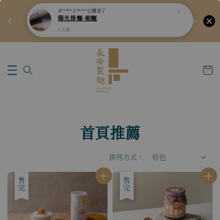
新品上架預
🏆
新會員9折優惠！會員單筆滿$2999享95折！
立即註冊
首頁推薦
排列方式 :
售完
優惠
售完