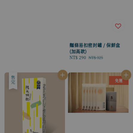
麵條易扣密封罐 / 保鮮盒
(加高款)
Sale
NT$ 290
Regular
NT$ 325
price
price
售完
免運