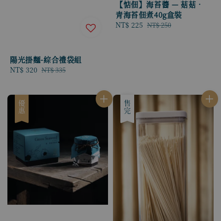
【惦佃】海苔醬 — 菇菇．
青海苔佃煮40g盒裝
Sale
NT$ 225
Regular
NT$ 250
price
price
陽光掛麵-綜合禮袋組
Sale
NT$ 320
Regular
NT$ 335
price
price
優惠
優惠
售完