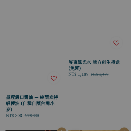
屏東風光水 地方創生禮盒
(免運)
Sale
NT$ 1,189
Regular
NT$ 1,479
price
price
皇珵濃口醬油 — 純釀造特
級醬油 (自種自釀台灣小
麥)
Sale
NT$ 300
Regular
NT$ 330
price
price