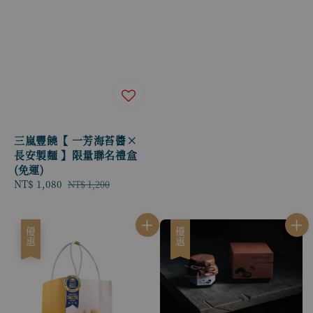
三嵐豐饒【 一芳海苔醬×
長安製麵 】限量聯名禮盒
(免運)
Sale
NT$ 1,080
Regular
NT$ 1,200
price
price
優惠
優惠