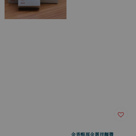
金香醇厚金蔥拌麵醬