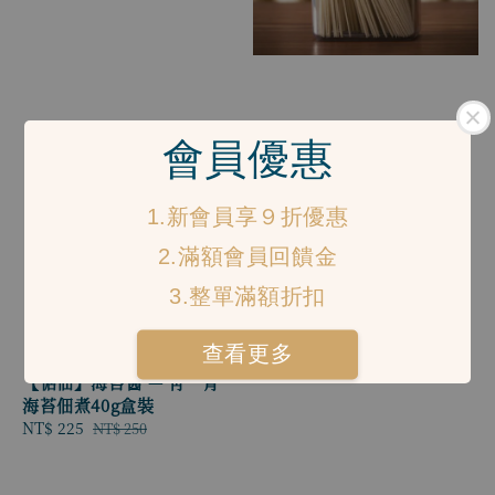
會員優惠
1.新會員享９折優惠
2.滿額會員回饋金
3.整單滿額折扣
查看更多
【惦佃】海苔醬 — 靑．青
海苔佃煮40g盒裝
Sale
NT$ 225
Regular
NT$ 250
price
price