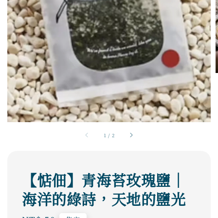
1
/
2
【惦佃】青海苔玫瑰鹽｜
海洋的綠詩，天地的鹽光