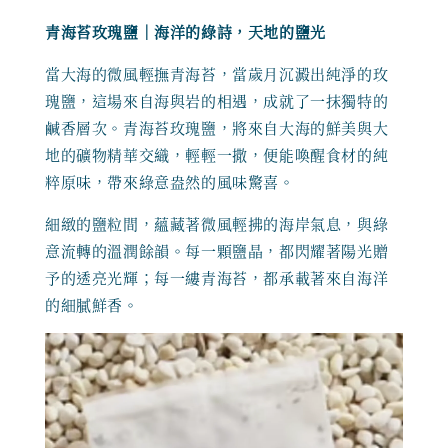
青海苔玫瑰鹽｜海洋的綠詩，天地的鹽光
當大海的微風輕撫青海苔，當歲月沉澱出純淨的玫
瑰鹽，這場來自海與岩的相遇，成就了一抹獨特的
鹹香層次。青海苔玫瑰鹽，將來自大海的鮮美與大
地的礦物精華交織，輕輕一撒，便能喚醒食材的純
粹原味，帶來綠意盎然的風味驚喜。
細緻的鹽粒間，蘊藏著微風輕拂的海岸氣息，與綠
意流轉的溫潤餘韻。每一顆鹽晶，都閃耀著陽光贈
予的透亮光輝；每一縷青海苔，都承載著來自海洋
的細膩鮮香。