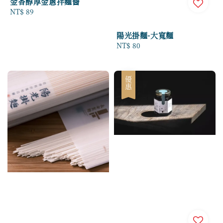
金香醇厚金蔥拌麵醬
Regular
NT$ 89
price
陽光掛麵-大寬麵
Regular
NT$ 80
price
優惠