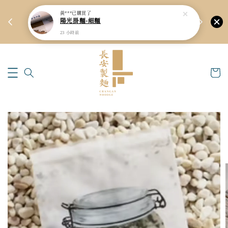
新品上架預
🏆
新會員9折優惠！會員單筆滿$2999享95折！
立即註冊