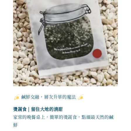
鹹鮮交融，層次升華的魔法
燙蔬食 | 留住大地的清甜
家常的晚餐桌上，簡單的燙蔬食，點綴最天然的鹹
鮮